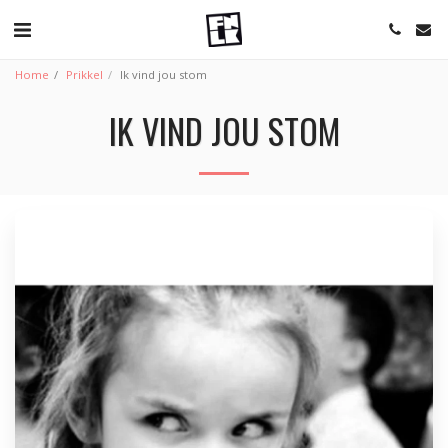
Home
Prikkel
Ik vind jou stom
IK VIND JOU STOM